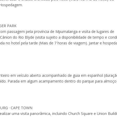
). Hospedagem.
GER PARK
com passagem pela província de Mpumalanga e visita de lugares de
ânion do Rio Blyde (visita sujeito a disponibilidade de tempo e cond
ada no hotel pela tarde (Mais de 7 horas de viagem). Jantar e hospe
 inteiro em veículo aberto acompanhado de guia em espanhol (duraçã
ncluído. Parada em algum acampamento dentro do parque para almoço
BURG · CAPE TOWN
ealizar uma visita panorâmica, incluindo Church Square e Union Build