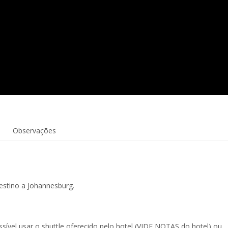
Observações
stino a Johannesburg.
sível usar o shuttle oferecido pelo hotel (VIDE NOTAS do hotel) ou