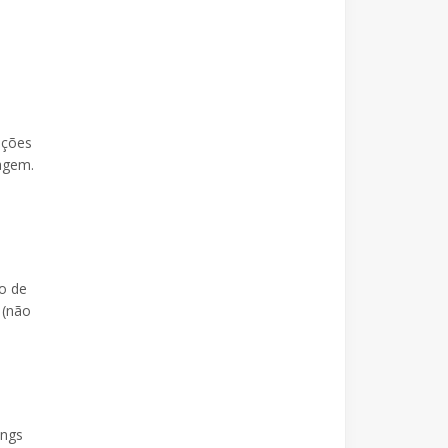
ições
dagem.
o de
 (não
ings