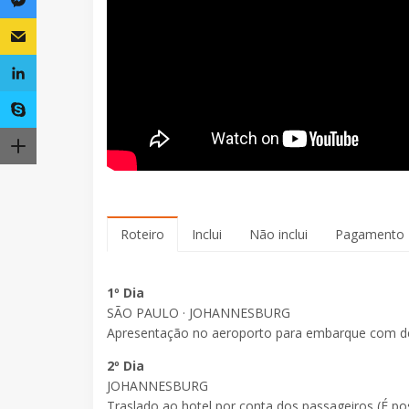
Roteiro
Inclui
Não inclui
Pagamento
1º Dia
SÃO PAULO · JOHANNESBURG
Apresentação no aeroporto para embarque com de
2º Dia
JOHANNESBURG
Traslado ao hotel por conta dos passageiros (É pos